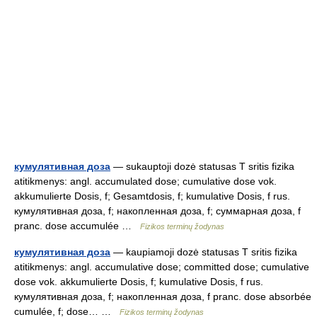
кумулятивная доза
— sukauptoji dozė statusas T sritis fizika
atitikmenys: angl. accumulated dose; cumulative dose vok.
akkumulierte Dosis, f; Gesamtdosis, f; kumulative Dosis, f rus.
кумулятивная доза, f; накопленная доза, f; суммарная доза, f
pranc. dose accumulée …
Fizikos terminų žodynas
кумулятивная доза
— kaupiamoji dozė statusas T sritis fizika
atitikmenys: angl. accumulative dose; committed dose; cumulative
dose vok. akkumulierte Dosis, f; kumulative Dosis, f rus.
кумулятивная доза, f; накопленная доза, f pranc. dose absorbée
cumulée, f; dose… …
Fizikos terminų žodynas