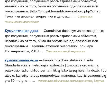
доз излучения, полученных рассматриваемым объектом,
независимо от того, было ли облучение одноразовым или
многократным. [http://pripyat.forumbb.ru/viewtopic.php?id=25]
Тематики атомная энергетика в целом… …
Справочник
технического переводчика
Кумулятивная доза
— Cumulative dose сумма поглощенных
доз излучения, полученных рассматриваемым объектом,
независимо от того, было ли облучение одноразовым или
многократным. Термины атомной энергетики. Концерн
Росэнергоатом, 2010 …
Термины атомной энергетики
кумулятивная доза
— kaupiamoji dozė statusas T sritis
Standartizacija ir metrologija apibrėžtis Į žmogaus organizmą
patekusio radionuklido per tam tikrą laiko tarpą nulemta dozė. Tuo
atveju, kai laiko tarpas nenurodytas, manoma, kad jis suaugusiųjų
yra 50 metų, o… …
Penkiakalbis aiškinamasis metrologijos terminų žodynas