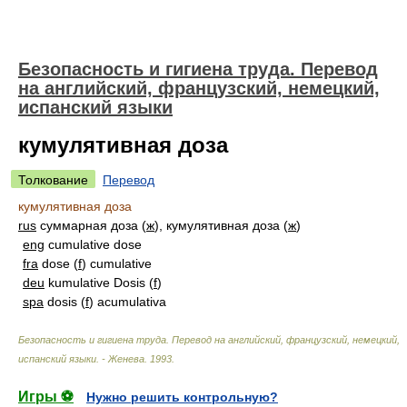
Безопасность и гигиена труда. Перевод
на английский, французский, немецкий,
испанский языки
кумулятивная доза
Толкование
Перевод
кумулятивная доза
rus
суммарная доза (
ж
), кумулятивная доза (
ж
)
eng
cumulative dose
fra
dose (
f
) cumulative
deu
kumulative Dosis (
f
)
spa
dosis (
f
) acumulativa
Безопасность и гигиена труда. Перевод на английский, французский, немецкий,
испанский языки. - Женева
.
1993
.
Игры ⚽
Нужно решить контрольную?