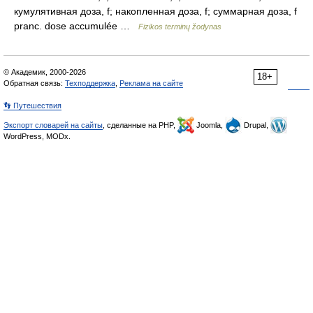
кумулятивная доза, f; накопленная доза, f; суммарная доза, f
pranc. dose accumulée …
Fizikos terminų žodynas
© Академик, 2000-2026
18+
Обратная связь:
Техподдержка
,
Реклама на сайте
👣 Путешествия
Экспорт словарей на сайты
, сделанные на PHP,
Joomla,
Drupal,
WordPress, MODx.