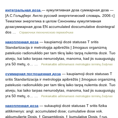
интегральная доза
— кумулятивная доза суммарная доза —
[А.С.Гольдберг. Англо русский энергетический словарь. 2006 г.]
Тематики энергетика в целом Синонимы кумулятивная
дозасуммарная доза EN accumulated doscumulative dosintegral
dos …
Справочник технического переводчика
накопленная доза
— kaupiamoji dozė statusas T sritis
Standartizacija ir metrologija apibrėžtis Į žmogaus organizmą
patekusio radionuklido per tam tikrą laiko tarpą nulemta dozė. Tuo
atveju, kai laiko tarpas nenurodytas, manoma, kad jis suaugusiųjų
yra 50 metų, o… …
Penkiakalbis aiškinamasis metrologijos terminų žodynas
суммарная поглощенная доза
— kaupiamoji dozė statusas T
sritis Standartizacija ir metrologija apibrėžtis Į žmogaus organizmą
patekusio radionuklido per tam tikrą laiko tarpą nulemta dozė. Tuo
atveju, kai laiko tarpas nenurodytas, manoma, kad jis suaugusiųjų
yra 50 metų, o… …
Penkiakalbis aiškinamasis metrologijos terminų žodynas
накопленная доза
— sukauptoji dozė statusas T sritis fizika
atitikmenys: angl. accumulated dose; cumulative dose vok.
akkumulierte Dosis, f; Gesamtdosis, f; kumulative Dosis, f rus.